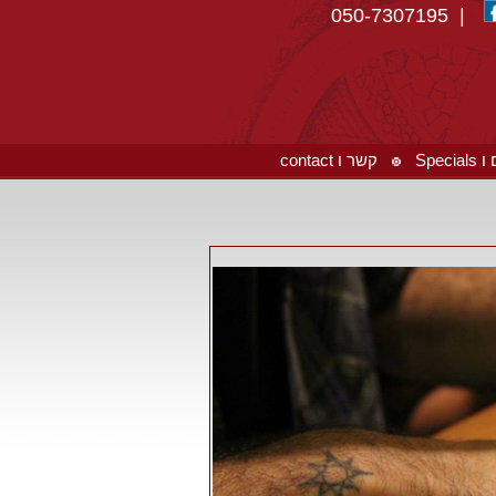
| 050-7307195
Spec
קשר ו contact