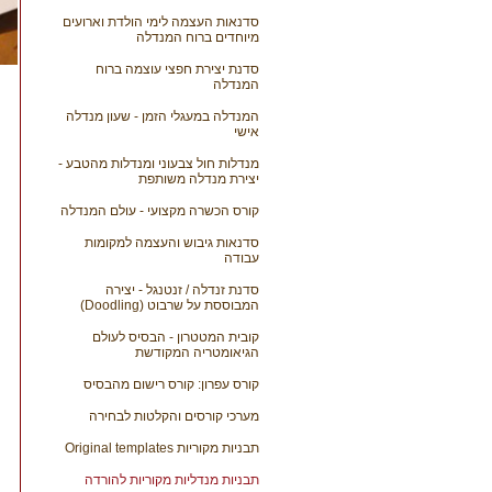
סדנאות העצמה לימי הולדת וארועים
מיוחדים ברוח המנדלה
סדנת יצירת חפצי עוצמה ברוח
המנדלה
המנדלה במעגלי הזמן - שעון מנדלה
אישי
מנדלות חול צבעוני ומנדלות מהטבע -
יצירת מנדלה משותפת
קורס הכשרה מקצועי - עולם המנדלה
סדנאות גיבוש והעצמה למקומות
עבודה
סדנת זנדלה / זנטנגל - יצירה
המבוססת על שרבוט (Doodling)
קובית המטטרון - הבסיס לעולם
הגיאומטריה המקודשת
קורס עפרון: קורס רישום מהבסיס
מערכי קורסים והקלטות לבחירה
תבניות מקוריות Original templates
תבניות מנדליות מקוריות להורדה