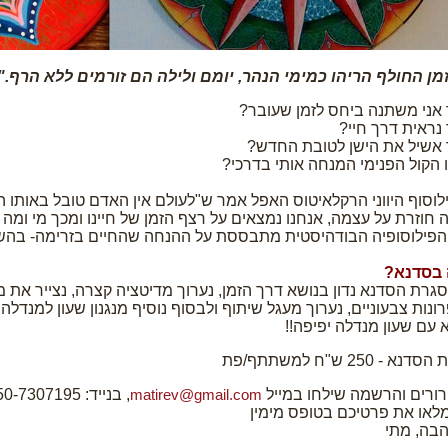
מן החולף הריהו כמימי הנהר, יומם ולילה הם זורמים ללא הרף."
 אני משתנה ביחס לזמן שעובר?
 נראית דרך חיי?
 אשיל את הישן לטובת החדש?
 הקול הפנימי המנחה אותי בדרכי?
לוסוף היווני הרקלאיטוס האפל אמר ש"לעולם אין האדם טובל באותו ה
ה חוזרת על עצמה, אנחנו נמצאים על רצף הזמן של חיינו ומכך מי ומה ש
הפילוסופיה הבודהיסטית מתבססת על ההנחה שהחיים בזרימה- בה
בסדנא?
גרת הסדנא נדון בנושא דרך הזמן, נערוך מדיטציה קצרה, נצייר את מ
ונות צבעוניים, נערוך מעגל שיתוף ולבסוף נוסיף מנגנון שעון למנדלה
א עם שעון מנדלה יפיפה!!
דנא - 250 ש"ח למשתתף/פת
רורים והרשמה שילחו במייל
, בנייד: 050-7307195
matirev@gmail.com
מלאו את פרטיכם בטופס מימין
בה, מתי