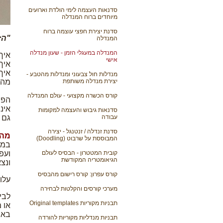
סדנאות העצמה לימי הולדת וארועים
מיוחדים ברוח המנדלה
סדנת יצירת חפצי עוצמה ברוח
"הז
המנדלה
המנדלה במעגלי הזמן - שעון מנדלה
איך
אישי
איך
איך
מנדלות חול צבעוני ומנדלות מהטבע -
יצירת מנדלה משותפת
מהו
קורס הכשרה מקצועי - עולם המנדלה
הפי
אינ
סדנאות גיבוש והעצמה למקומות
עבודה
גם 
סדנת זנדלה / זנטנגל - יצירה
מה 
המבוססת על שרבוט (Doodling)
במס
קובית המטטרון - הבסיס לעולם
ועפר
הגיאומטריה המקודשת
ונצ
קורס עפרון: קורס רישום מהבסיס
עלות הס
מערכי קורסים והקלטות לבחירה
לבי
תבניות מקוריות Original templates
או 
באה
תבניות מנדליות מקוריות להורדה