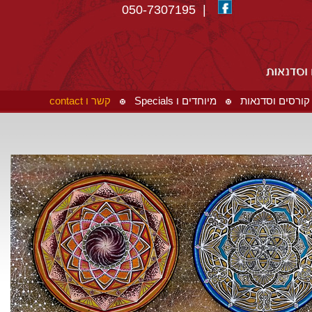
| 050-7307195
קורסים וסדנאות
מיוחדים ו Specials
קשר ו contact