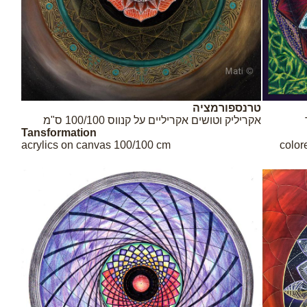
טרנספורמציה
אקריליק וטושים אקריליים על קנווס 100/100 ס"מ
Tansformation
acrylics on canvas 100/100 cm
color