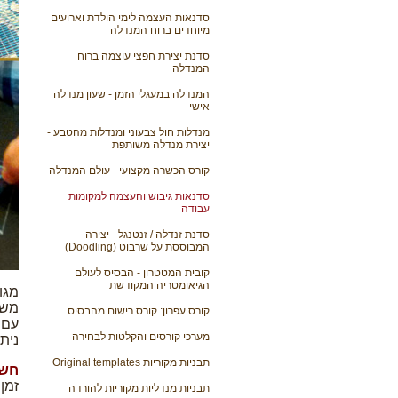
סדנאות העצמה לימי הולדת וארועים
מיוחדים ברוח המנדלה
סדנת יצירת חפצי עוצמה ברוח
המנדלה
המנדלה במעגלי הזמן - שעון מנדלה
אישי
מנדלות חול צבעוני ומנדלות מהטבע -
יצירת מנדלה משותפת
קורס הכשרה מקצועי - עולם המנדלה
סדנאות גיבוש והעצמה למקומות
עבודה
סדנת זנדלה / זנטנגל - יצירה
המבוססת על שרבוט (Doodling)
קובית המטטרון - הבסיס לעולם
הגיאומטריה המקודשת
מגו
משו
קורס עפרון: קורס רישום מהבסיס
עם 
מערכי קורסים והקלטות לבחירה
נית
תבניות מקוריות Original templates
חשו
זמן
תבניות מנדליות מקוריות להורדה