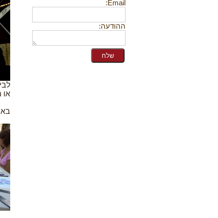
Email:
ההודעה:
לבי
או 
באה